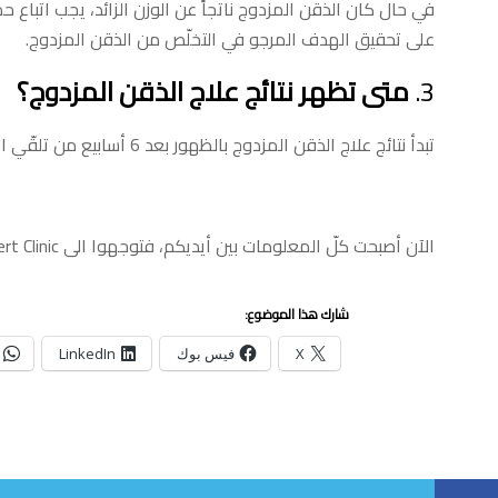
على تحقيق الهدف المرجو في التخلّص من الذقن المزدوج.
3.
متى تظهر نتائج علاج الذقن المزدوج؟
تبدأ نتائج علاج الذقن المزدوج بالظهور بعد 6 أسابيع من تلقّي العلاج، أما النتيجة النهائية فستظهر بعد 3 أشهر. ولكن الفترة تختلف تبعاً لنسبة الدهون المتراكمة أسفل الذقن.
الآن أصبحت كلّ المعلومات بين أيديكم، فتوجهوا الى Skin Expert Clinic (بيروت، لبنان) ٳذا كنتم تعانون من الذقن المزدوج واحصلوا على النتيجة التي ترغبون بها!
شارك هذا الموضوع:
X
فيس بوك
LinkedIn