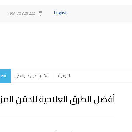
English
222 329 70 961+
الرئيسية
تعرّفوا على د. ياسين
العل
أفضل الطرق العلاجية للذقن المز