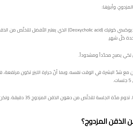
دة كلّ شهر.
كي يصبح محدّداً ومشدوداً.
مع شدّ البشرة في الوقت نفسه. وبما أنّ حرارة الليزر تكون مرتفعة، فهي
تقوم هذه التقنية على تبريد الدهون
ن الذقن المزدوج؟