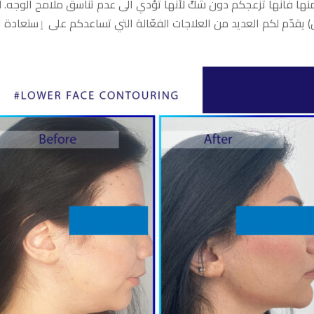
ها فانّها تزعجكم دون شكّ لأنّها تؤدي الى عدم تناسق ملامح الوجه. 