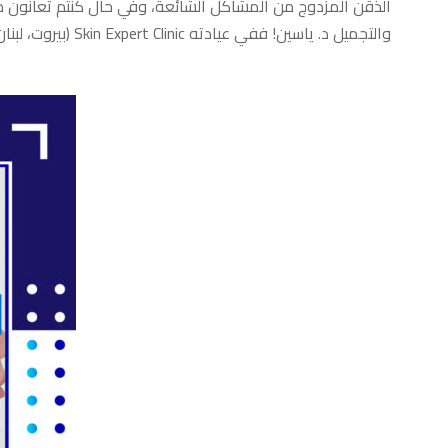
الذقن المزدوج من المشاكل الشائعة، وفي حال كنتم تعانون من
والتجميل د. ياسين! ففي عيادته Skin Expert Clinic (بيروت، لبنان) يقدّم لكم العديد من العلاجات الفعّالة التي تساعدكم على ٳستعادة الشكل الطبيعيّ للذقن.