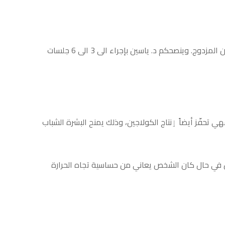
تعمل تقنية الميزوثيرابي على تذويب الدهون عبر حقن حمض ديوكسي كوليك (Deoxycholic acid) الذي يعتبر الأفضل للتخلّص من الذقن المزدوج. وينصحكم د. ياسين بإجراء الى 3 الى 6 جلسات
 تحفّز أيضاً ٳنتاج الكولاجين، وذلك يمنح البشرة الشباب
 تسهيلاً لتكسيرها وتفتيتها. تدوم مدّة الجلسة للتخلّص من دهون الذقن المزدوج 35 دقيقة. ولكن في حال كان الشخص يعاني من حساسية تجاه الحرارة