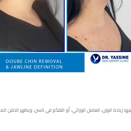
ها زيادة الوزن، العامل الوراثي، أو التقدّم في السن. ويظهر الذقن 