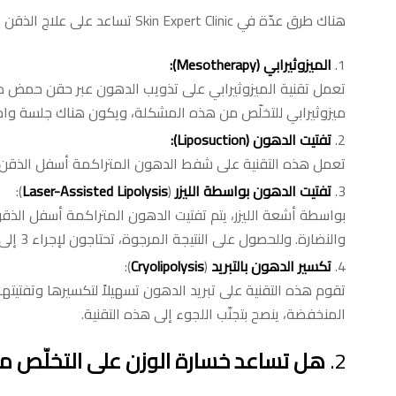
هناك طرق عدّة في Skin Expert Clinic تساعد على علاج الذقن المزدوج، وأبرزها:
الميزوثيرابي (Mesotherapy):
ميزوثيرابي للتخلّص من هذه المشكلة، ويكون هناك جلسة واح
تفتيت الدهون (
Liposuction
):
تعمل هذه التقنية على شفط الدهون المتراكمة أسفل الذقن ل
تفتيت الدهون بواسطة الليزر
(
Laser-Assisted Lipolysis
):
بواسطة أشعة الليزر، يتم تفتيت الدهون المتراكمة أسفل الذقن 
والنضارة. وللحصول على النتيجة المرجوة، تحتاجون لإجراء 3 إلى 5 جلسات.
تكسير الدهون بالتبريد
(
Cryolipolysis
):
المنخفضة، ينصح بتجنّب اللجوء إلى هذه التقنية.
2.
هل تساعد خسارة الوزن على التخلّص م