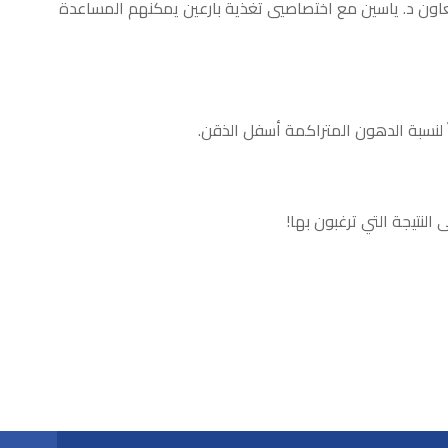
 الذقن المزدوج ناتجاً عن الوزن الزائد، يجب اتباع حمية غذائية وممارسة الرياضة بانتظام. وفي عيادته Skin Expert Clinic، يتعاون د. ياسين مع اختصاصيي تغذية بارعين يمكنهم المساعدة