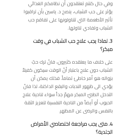
وفي حال كنتم تعتقدون أن نظامكم الغذائي
يؤثر على حب الشباب، ينصح د. ياسين بأن تراقبوا
تأثير الأطعمة التي تتناولونها على تفاقم حب
الشباب وتفادي تناولها.
3. لماذا يجب علاج حب الشباب في وقت
مبكر؟
على خلاف ما يعتقده كثيرون، فانّ ترك حبّ
الشباب دون علاج باعتبار أنّ الوقت سيكون كفيلاً
بزواله هو أمر خاطئ تماماً. فذلك يمكن أن
يؤدي الى ظهور الندبات والبقع الداكنة، لذا فانّ
التدخل الطبيّ المبكر مهمّ جداً سواء لناحية علاج
الحبوب أو أيضاً من الناحية النفسية لتعزيز الثقة
بالنفس والرضى عن المظهر.
4. متى يجب مراجعة اختصاصي الأمراض
الجلدية؟