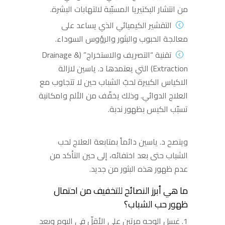
من انتشار البكتيريا المسبّبة لالتهابات البشرة.
التقشير الكيميائي الذي يساعد على
معالجة الحبوب والبثور والرؤوس السوداء.
تقنية “التصريف والاستخراج” (Drainage &
Extraction) التي يعتمدها د. ياسين لازالة
الاكياس الكبيرة لحبّ الشباب حين لا تتجاوب مع
العلاج الدوائي. وذلك يخفّف من الألم وامكانية
تسبّب الكيس بظهور ندبة.
وينصح د. ياسين دائماً بمتابعة العلاج لحب
الشباب حتى بعد اختفائه، إلى حين التأكد من
عدم ظهور هذه البثور من جديد.
ما هي أبرز النصائح للتخفيف من احتمال
ظهور حب الشباب؟
غسل الوجه مرتين على الأقلّ في اليوم وبعد