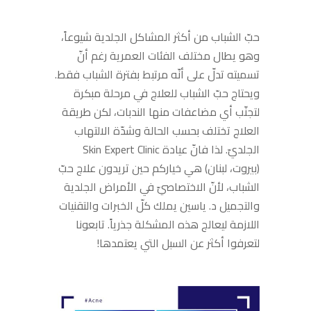
حبّ الشباب من أكثر المشاكل الجلدية شيوعاً،
وهو يطال مختلف الفئات العمرية رغم أنّ
تسميته تدلّ على أنّه مرتبط بفترة الشباب فقط.
ويحتاج حبّ الشباب للعلاج في مرحلة مبكرة
لتجنّب أي مضاعفات منها الندبات، لكن طريقة
العلاج تختلف بحسب الحالة وشدّة الالتهاب
الجلديّ. لذا فانّ عيادة Skin Expert Clinic
(بيروت، لبنان) هي خياركم حين تريدون علاج حبّ
الشباب، لأنّ الاختصاصيّ في الأمراض الجلدية
والتجميل د. ياسين يملك كلّ الخبرات والتقنيات
اللازمة ليعالج هذه المشكلة جذرياً. تابعونا
لتعرفوا أكثر عن السبل التي يعتمدها!