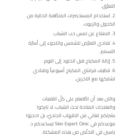
التعرّق.
استخدام المستحضرات الملطّفة الخالية من
الكحول والزيوت.
الامتناع عن لمس حب الشباب.
تفادي التعرّض للشمس واللجوء إلى أسرّة
التسمير.
إزالة المكياج قبل الخلود إلى النوم.
تنظيف فراشي المكياج أسبوعياً وتفادي
تشاركها مع الآخرين.
والآن بعد أن اطّلعتم على كلّ التقنيات
والعلاجات المتاحة لحبّ الشباب، لا تتركوا
بشرتكم تعاني من الالتهاب الجلديّ، بل احجزوا
موعدكم في Skin Expert Clinic ليساعدكم د.
ياسين في التخلّص من هذه المشكلة.