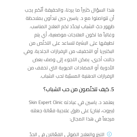
هذا السؤال كثيراً ما يردنا، والحقيقة أنّكم يجب
أن تتواصلوا مع د. ياسين حين تبدأون بملاحظة
ظهور حبّ الشباب ليحدّد لكم العلاج المناسب.
وغالباً ما تكون العلاجات موضعية، أي يتم
تطبيقها على البشرة لتساعد على التخلّص من
البكتيريا أو التخفيف من الإفرازات الجلدية. وفي
حالات أخرى، يمكن اللجوء إلى وصف بعض
الأدوية أو المضادات الحيوية التي تخفف من
الإفرازات الدهنية المسبّبة لحب الشباب.
5. كيف تتخلّصون من حب الشباب؟
يعتمد د. ياسين في عيادته Skin Expert Clinic
(بيروت، لبنان) على طرق علاجية فعّالة جعلته
مرجعاً في هذا المجال:
الليزر والعلاج الضوئي الفعّالان في الحدّ